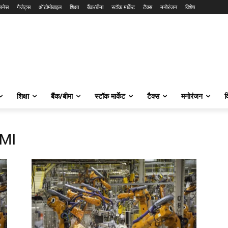
ज़नेस
गैजेट्स
ऑटोमोबाइल
शिक्षा
बैंक/बीमा
स्टॉक मार्केट
टैक्स
मनोरंजन
विशेष
शिक्षा
बैंक/बीमा
स्टॉक मार्केट
टैक्स
मनोरंजन
व
PMI