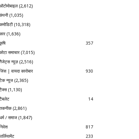
ऑटोमोबाइल
(2,612)
कंपनी
(1,035)
कमोडिटी
(10,318)
कार
(1,636)
कृषि
357
कोटा समाचार
(7,015)
गैजेट्स न्यूज़
(2,516)
जिंस | वायदा कारोबार
930
टेक न्यूज
(2,365)
टैक्स
(1,130)
टैबलेट
14
तकनीक
(2,861)
धर्म / समाज
(1,847)
निवेश
817
पार्लियामेंट
233