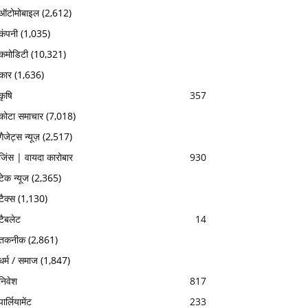
ऑटोमोबाइल
(2,612)
कंपनी
(1,035)
कमोडिटी
(10,321)
कार
(1,636)
कृषि
357
कोटा समाचार
(7,018)
गैजेट्स न्यूज़
(2,517)
जिंस | वायदा कारोबार
930
टेक न्यूज
(2,365)
टैक्स
(1,130)
टैबलेट
14
तकनीक
(2,861)
धर्म / समाज
(1,847)
निवेश
817
पार्लियामेंट
233