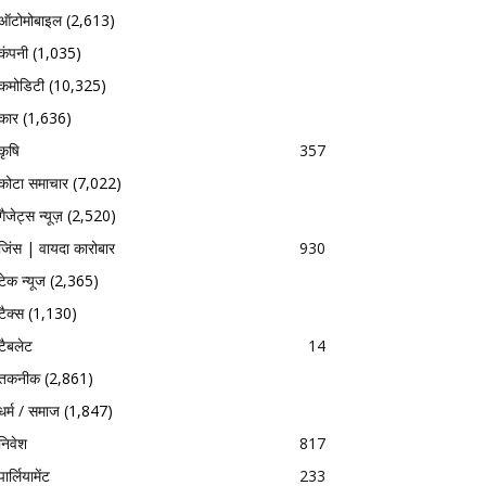
ऑटोमोबाइल
(2,613)
कंपनी
(1,035)
कमोडिटी
(10,325)
कार
(1,636)
कृषि
357
कोटा समाचार
(7,022)
गैजेट्स न्यूज़
(2,520)
जिंस | वायदा कारोबार
930
टेक न्यूज
(2,365)
टैक्स
(1,130)
टैबलेट
14
तकनीक
(2,861)
धर्म / समाज
(1,847)
निवेश
817
पार्लियामेंट
233