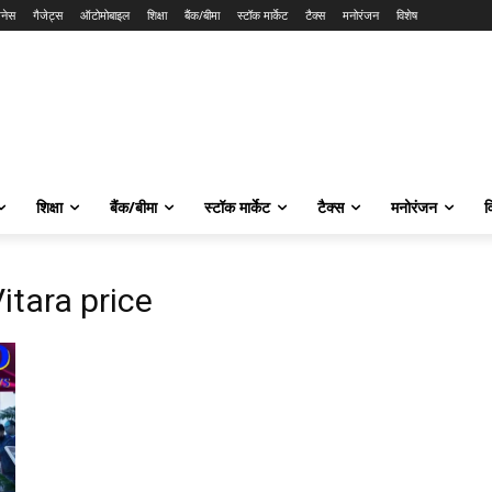
नेस
गैजेट्स
ऑटोमोबाइल
शिक्षा
बैंक/बीमा
स्टॉक मार्केट
टैक्स
मनोरंजन
विशेष
शिक्षा
बैंक/बीमा
स्टॉक मार्केट
टैक्स
मनोरंजन
व
itara price