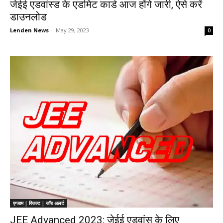
जेईई एडवांस्ड के एडमिट कार्ड आज होंगे जारी, ऐसे करें
डाउनलोड
Lenden News
-
May 29, 2023
0
एग्जाम | रिजल्ट | जॉब अलर्ट
JEE Advanced 2023: जेईई एडवांस के लिए