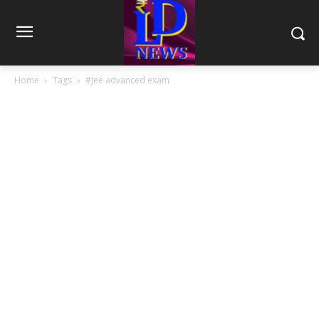
Home
Tags
#Jee advanced exam