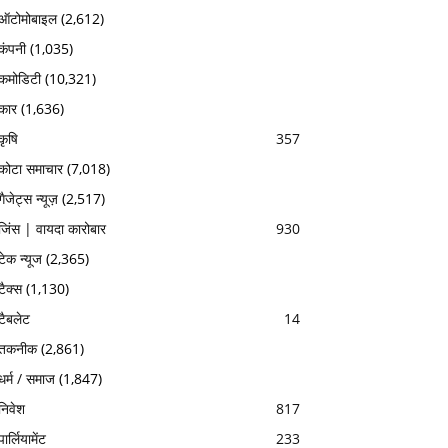
ऑटोमोबाइल
(2,612)
कंपनी
(1,035)
कमोडिटी
(10,321)
कार
(1,636)
कृषि
357
कोटा समाचार
(7,018)
गैजेट्स न्यूज़
(2,517)
जिंस | वायदा कारोबार
930
टेक न्यूज
(2,365)
टैक्स
(1,130)
टैबलेट
14
तकनीक
(2,861)
धर्म / समाज
(1,847)
निवेश
817
पार्लियामेंट
233