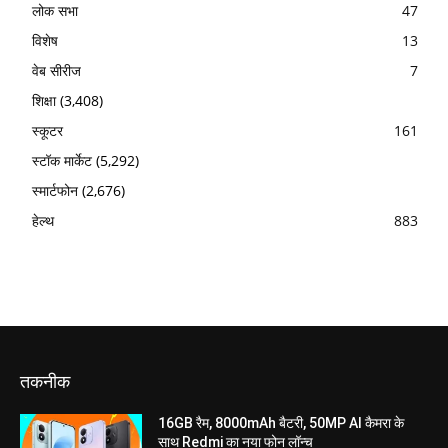
लोक सभा
47
विशेष
13
वेब सीरीज
7
शिक्षा
(3,408)
स्कूटर
161
स्टॉक मार्केट
(5,292)
स्मार्टफोन
(2,676)
हेल्थ
883
तकनीक
16GB रैम, 8000mAh बैटरी, 50MP AI कैमरा के
साथ Redmi का नया फोन लॉन्च