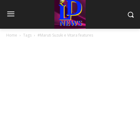
Home
Tags
#Maruti Suzuki e Vitara features