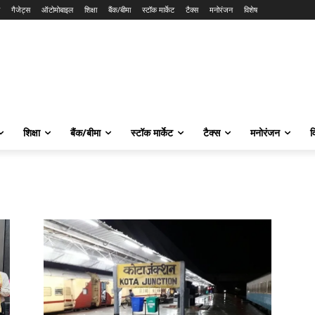
गैजेट्स
ऑटोमोबाइल
शिक्षा
बैंक/बीमा
स्टॉक मार्केट
टैक्स
मनोरंजन
विशेष
शिक्षा
बैंक/बीमा
स्टॉक मार्केट
टैक्स
मनोरंजन
व