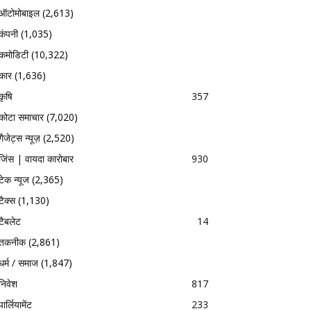
ऑटोमोबाइल
(2,613)
कंपनी
(1,035)
कमोडिटी
(10,322)
कार
(1,636)
कृषि
357
कोटा समाचार
(7,020)
गैजेट्स न्यूज़
(2,520)
जिंस | वायदा कारोबार
930
टेक न्यूज
(2,365)
टैक्स
(1,130)
टैबलेट
14
तकनीक
(2,861)
धर्म / समाज
(1,847)
निवेश
817
पार्लियामेंट
233