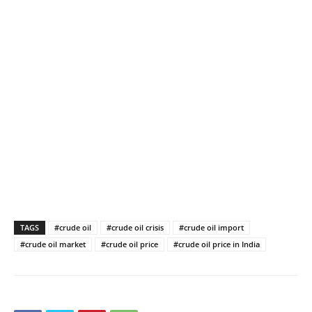
TAGS
#crude oil
#crude oil crisis
#crude oil import
#crude oil market
#crude oil price
#crude oil price in India