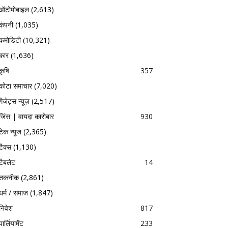
ऑटोमोबाइल
(2,613)
कंपनी
(1,035)
कमोडिटी
(10,321)
कार
(1,636)
कृषि
357
कोटा समाचार
(7,020)
गैजेट्स न्यूज़
(2,517)
जिंस | वायदा कारोबार
930
टेक न्यूज
(2,365)
टैक्स
(1,130)
टैबलेट
14
तकनीक
(2,861)
धर्म / समाज
(1,847)
निवेश
817
पार्लियामेंट
233